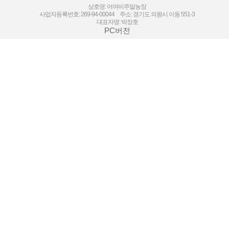
상호명: 어여비주말농장
사업자등록번호: 269-94-00044 주소: 경기도 의왕시 이동 551-3
대표자명: 박장호
PC버전